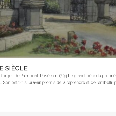
E SIÈCLE
x forges de Paimpont. Posée en 1734 Le grand-père du propriétair
on petit-fils lui avait promis de la reprendre et de l’embellir p