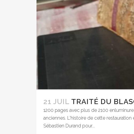
21 JUIL
TRAITÉ DU BLA
1200 pages avec plus de 2100 enluminures 
anciennes. L'histoire de cette restauration
Sébastien Durand pour...