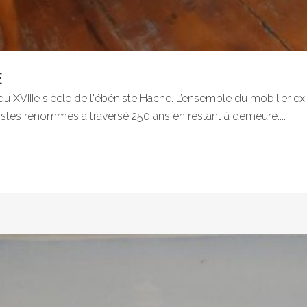
E
du XVIIIe siècle de l'ébéniste Hache. L’ensemble du mobilier exi
istes renommés a traversé 250 ans en restant à demeure....