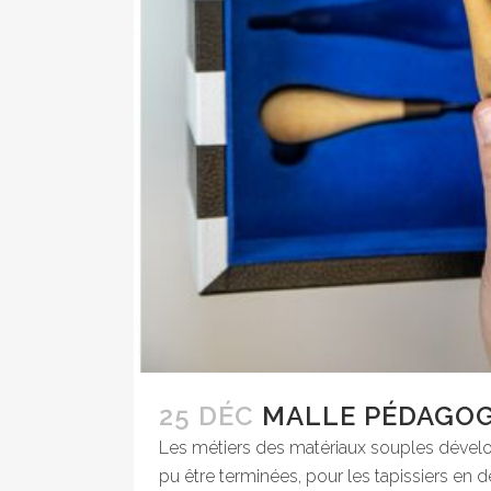
25 DÉC
MALLE PÉDAGO
Les métiers des matériaux souples dévelo
pu être terminées, pour les tapissiers en 