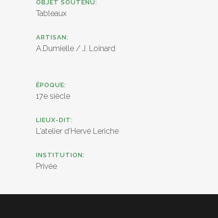
OBJET SOUTENU:
Tableaux
ARTISAN:
A.Dumielle / J. Loinard
ÉPOQUE:
17e siècle
LIEUX-DIT:
L'atelier d’Hervé Leriche
INSTITUTION:
Privée