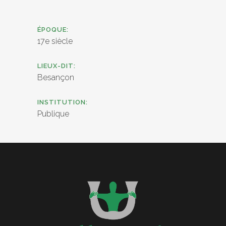
ÉPOQUE:
17e siècle
LIEUX-DIT:
Besançon
INSTITUTION:
Publique