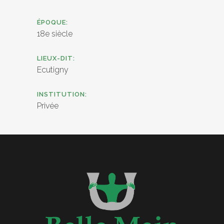
ÉPOQUE:
18e siècle
LIEUX-DIT:
Ecutigny
INSTITUTION:
Privée